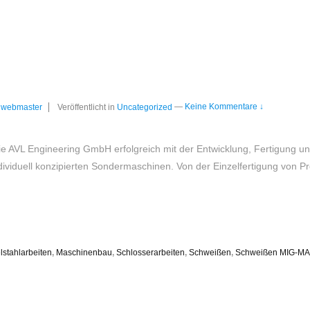
webmaster
Veröffentlicht in
Uncategorized
—
Keine Kommentare ↓
 die AVL Engineering GmbH erfolgreich mit der Entwicklung, Fertigung 
viduell konzipierten Sondermaschinen. Von der Einzelfertigung von Pro
lstahlarbeiten
,
Maschinenbau
,
Schlosserarbeiten
,
Schweißen
,
Schweißen MIG-M