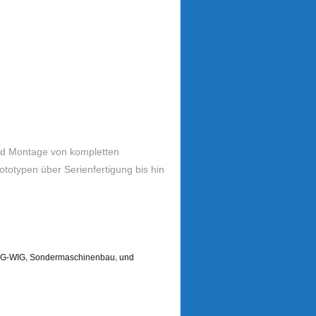
und Montage von kompletten
totypen über Serienfertigung bis hin
AG-WIG
,
Sondermaschinenbau
,
und