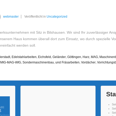
webmaster
Veröffentlicht in
Uncategorized
erksunternehmen mit Sitz in Bilshausen. Wir sind Ihr zuverlässiger A
nserem Haus kommen überall dort zum Einsatz, wo durch spezielle Vorr
reinfacht werden soll.
erstadt
,
Edelstahlarbeiten
,
Eichsfeld
,
Geländer
,
Göttingen
,
Harz
,
MAG
,
Maschinen
 MIG-MAG-WIG
,
Sondermaschinenbau
,
und Fräsarbeiten
,
Vordächer
,
Vorrichtungs
Sta
Sei
Sei
Sei