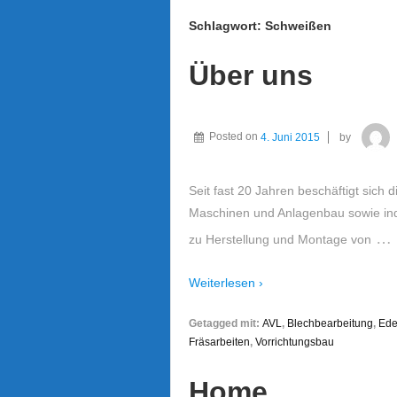
Schlagwort: Schweißen
Über uns
Posted on
4. Juni 2015
by
Seit fast 20 Jahren beschäftigt sich
Maschinen und Anlagenbau sowie indi
…
zu Herstellung und Montage von
Weiterlesen ›
Getagged mit:
AVL
,
Blechbearbeitung
,
Ede
Fräsarbeiten
,
Vorrichtungsbau
Home