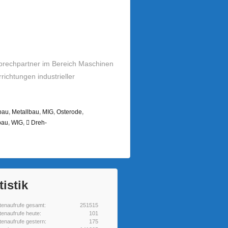
nsprechpartner im Bereich Maschinen
ichtungen industrieller
bau
,
Metallbau
,
MIG
,
Osterode
,
bau
,
WIG
,
 Dreh-
tistik
tenaufrufe gesamt:
251515
tenaufrufe heute:
101
tenaufrufe gestern:
175